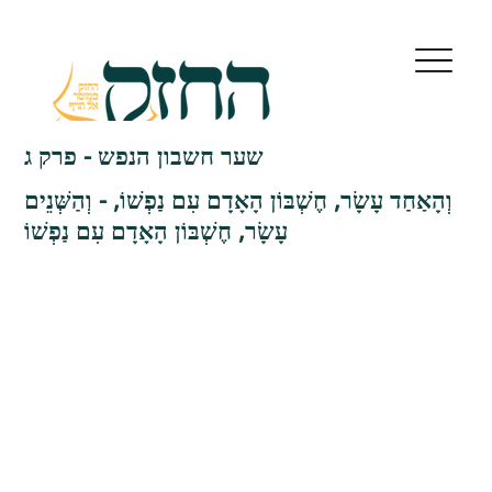
שער חשבון הנפש - פרק ג
וְהָאַחַד עָשָׂר, חֶשְׁבּוֹן הָאָדָם עִם נַפְשׁוֹ, - וְהַשְּׁנֵים
עָשָׂר, חֶשְׁבּוֹן הָאָדָם עִם נַפְשׁוֹ