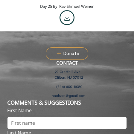
Day 25 By
Rav Shmuel Weiner
Donate
CONTACT
92 Cresthill Ave
Clifton, NJ 07012
(516) 600-8080
hachzek@gmail.com
COMMENTS & SUGGESTIONS
First Name
Last Name