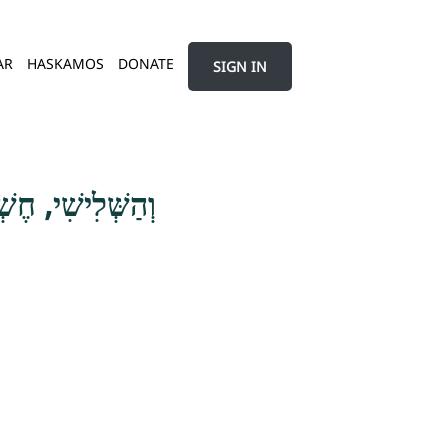
AR
HASKAMOS
DONATE
SIGN IN
וְהַשְּׁלִישִׁי, חֶש