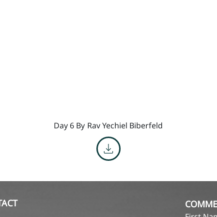
Day 6 By
Rav Yechiel Biberfeld
TACT
COMME
First N