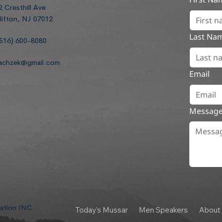
2 Cresthill Ave
lifton, NJ 07012
Last Na
516) 600-8080
achzek@gmail.com
Email
Messag
dation INC
Today's Mussar
Men Speakers
About