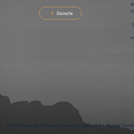
9
C
Donate
(
h
© 2025 Hachzek. Hachzek.com is a project of the Mussar Foun