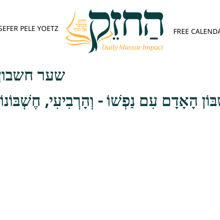
SEFER PELE YOETZ
FREE CALEND
שער חשבון 
ְׁבּוֹן הָאָדָם עִם נַפְשׁוֹ - וְהָרְבִיעִי, חֶשְׁבּוֹנוֹ