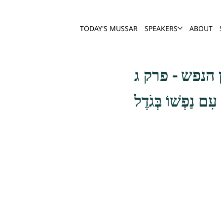
TODAY'S MUSSAR
SPEAKERS
ABOUT
הנפש - פרק ג
 עִם נַפְשׁוֹ בְּגֹדֶל