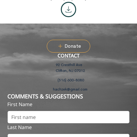
Donate
CONTACT
92 Cresthill Ave
Clifton, NJ 07012
(516) 600-8080
hachzek@gmail.com
COMMENTS & SUGGESTIONS
First Name
Last Name