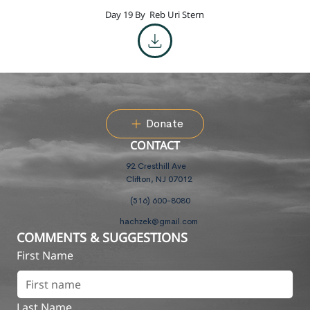
Day 19 By
Reb Uri Stern
Donate
CONTACT
92 Cresthill Ave
Clifton, NJ 07012
(516) 600-8080
hachzek@gmail.com
COMMENTS & SUGGESTIONS
First Name
Last Name