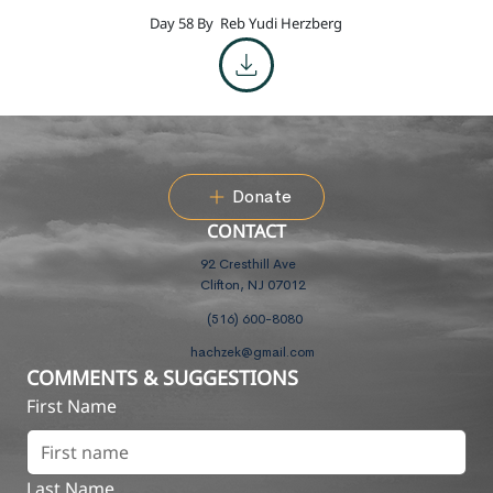
Day 58 By
Reb Yudi Herzberg
Donate
CONTACT
92 Cresthill Ave
Clifton, NJ 07012
(516) 600-8080
hachzek@gmail.com
COMMENTS & SUGGESTIONS
First Name
Last Name