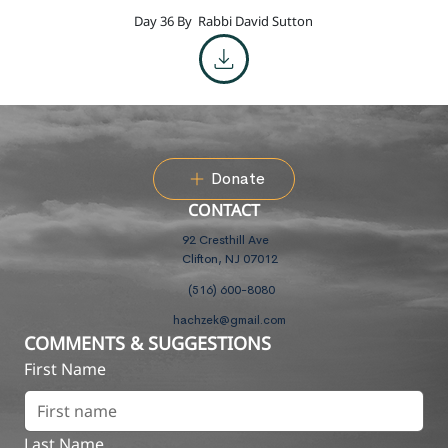
Day 36 By
Rabbi David Sutton
Donate
CONTACT
92 Cresthill Ave
Clifton, NJ 07012
(516) 600-8080
hachzek@gmail.com
COMMENTS & SUGGESTIONS
First Name
Last Name