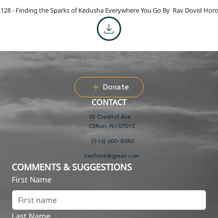
128 - Finding the Sparks of Kedusha Everywhere You Go By
Rav Dovid Horo
Donate
CONTACT
92 Cresthill Ave
Clifton, NJ 07012
(516) 600-8080
hachzek@gmail.com
COMMENTS & SUGGESTIONS
First Name
Last Name