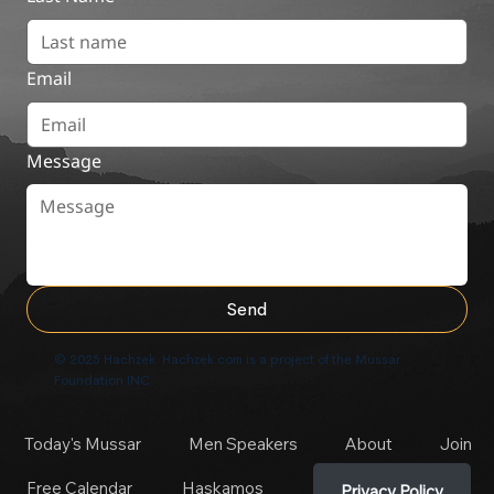
Email
Message
Send
© 2025 Hachzek. Hachzek.com is a project of the Mussar
Foundation INC
Today's Mussar
Men Speakers
About
Join
Free Calendar
Haskamos
Privacy Policy