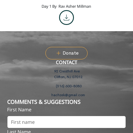
Day 1 By
Rav Asher Millman
Donate
CONTACT
92 Cresthill Ave
Clifton, NJ 07012
(516) 600-8080
hachzek@gmail.com
COMMENTS & SUGGESTIONS
First Name
Last Name