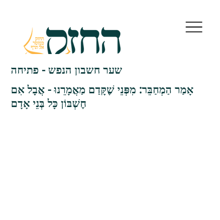
שער חשבון הנפש - פתיחה
אָמַר הַמְחַבֵּר: מִפְּנֵי שֶׁקָּדַם מַאֲמָרֵנוּ - אֲבָל אִם
חֶשְׁבּוֹן כָּל בְּנֵי אָדָם