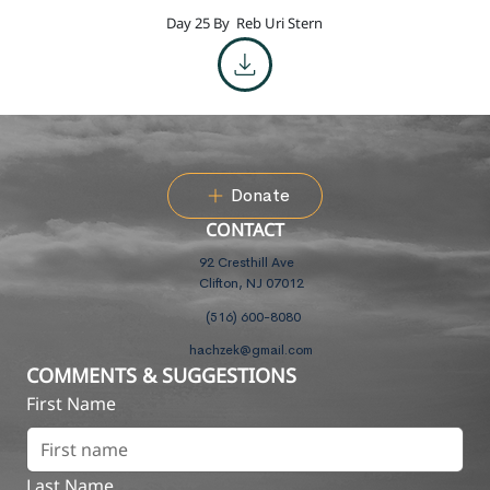
Day 25 By
Reb Uri Stern
Donate
CONTACT
92 Cresthill Ave
Clifton, NJ 07012
(516) 600-8080
hachzek@gmail.com
COMMENTS & SUGGESTIONS
First Name
Last Name