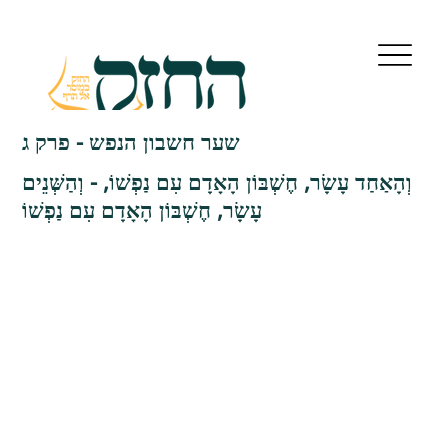
שער חשבון הנפש - פרק ג
וְהָאַחַד עָשָׂר, חֶשְׁבּוֹן הָאָדָם עִם נַפְשׁוֹ, - וְהַשְּׁנֵים
עָשָׂר, חֶשְׁבּוֹן הָאָדָם עִם נַפְשׁוֹ