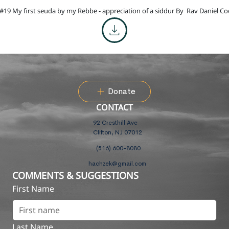
#19 My first seuda by my Rebbe - appreciation of a siddur By
Rav Daniel C
Donate
CONTACT
92 Cresthill Ave
Clifton, NJ 07012
(516) 600-8080
hachzek@gmail.com
COMMENTS & SUGGESTIONS
First Name
Last Name