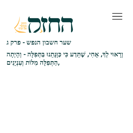
שער חשבון הנפש - פרק ג
וְרָאוּי לְךָ, אָחִי, שֶׁתֵּדַע כִּי כַּוָּנָתֵנוּ בַּתְּפִלָּה - וְהָיְתָה
הַתְּפִלָּה מִלּוֹת וְעִנְיָנִים,