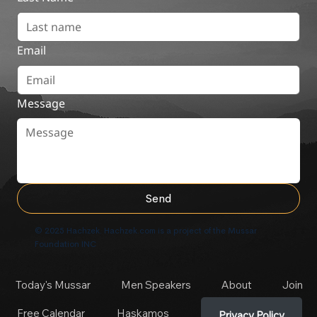
Email
Message
Send
© 2025 Hachzek. Hachzek.com is a project of the Mussar
Foundation INC
Today's Mussar
Men Speakers
About
Join
Free Calendar
Haskamos
Privacy Policy