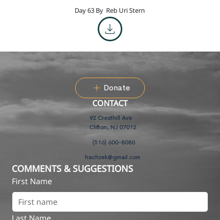
Day 63 By
Reb Uri Stern
Donate
CONTACT
92 Cresthill Ave
Clifton, NJ 07012
(516) 600-8080
hachzek@gmail.com
COMMENTS & SUGGESTIONS
First Name
Last Name