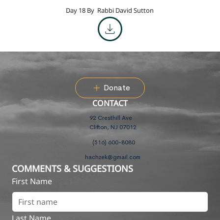
Day 18 By
Rabbi David Sutton
Donate
CONTACT
92 Cresthill Ave
Clifton, NJ 07012
(516) 600-8080
hachzek@gmail.com
COMMENTS & SUGGESTIONS
First Name
Last Name