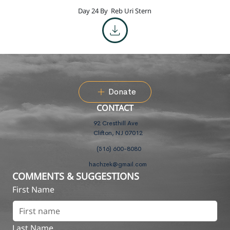
Day 24 By
Reb Uri Stern
Donate
CONTACT
92 Cresthill Ave
Clifton, NJ 07012
(516) 600-8080
hachzek@gmail.com
COMMENTS & SUGGESTIONS
First Name
Last Name