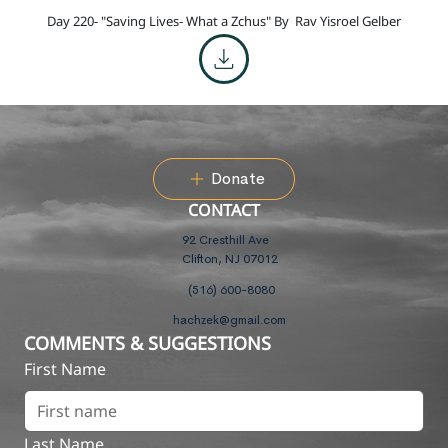
Day 220- "Saving Lives- What a Zchus" By
Rav Yisroel Gelber
Donate
CONTACT
92 Cresthill Ave
Clifton, NJ 07012
(516) 600-8080
hachzek@gmail.com
COMMENTS & SUGGESTIONS
First Name
Last Name