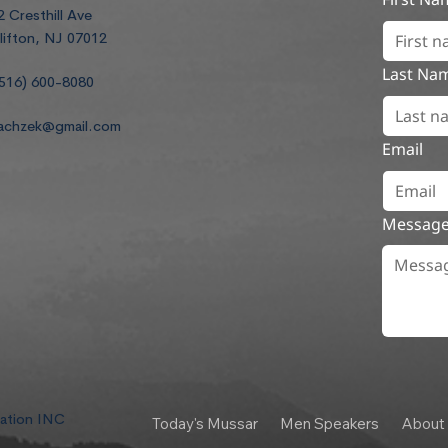
2 Cresthill Ave
lifton, NJ 07012
Last Na
516) 600-8080
achzek@gmail.com
Email
Messag
dation INC
Today's Mussar
Men Speakers
About