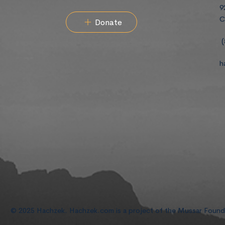
9
C
Donate
(
h
© 2025 Hachzek. Hachzek.com is a project of the Mussar Foun