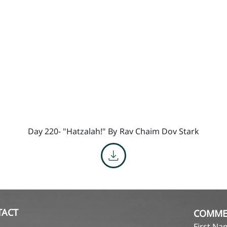
Day 220- "Hatzalah!" By
Rav Chaim Dov Stark
TACT
COMME
First N