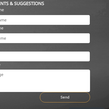
NTS & SUGGESTIONS
ame
me
e
Send