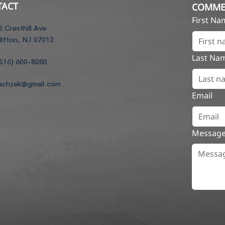
TACT
COMME
First N
2 Cresthill Ave
lifton, NJ 07012
Last Na
516) 600-8080
achzek@gmail.com
Email
Messag