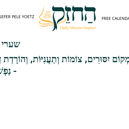
SEFER PELE YOETZ
FREE CALEND
שערי תש
ִמְקוֹם יִסּוּרִים, צוֹמוֹת וְתַעֲנִיּוֹת, וְהוֹרָדַת 
נַפְשׁוֹ מִן הַתַּעֲנוּגִים -