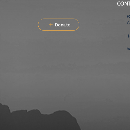
CON
9
C
Donate
(
h