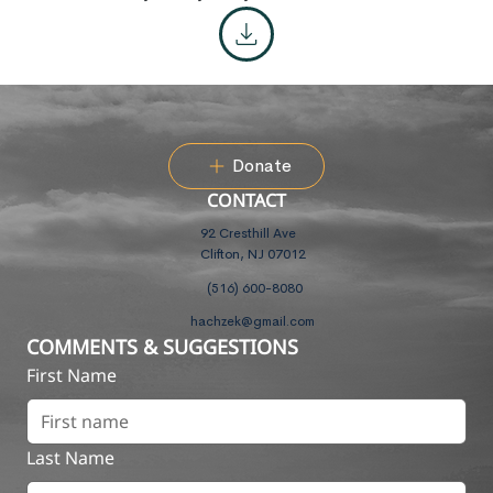
Donate
CONTACT
92 Cresthill Ave
Clifton, NJ 07012
(516) 600-8080
hachzek@gmail.com
COMMENTS & SUGGESTIONS
First Name
Last Name