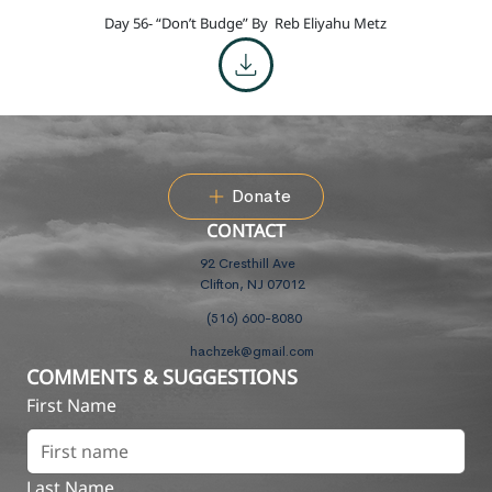
Day 56- “Don’t Budge” By
Reb Eliyahu Metz
Donate
CONTACT
92 Cresthill Ave
Clifton, NJ 07012
(516) 600-8080
hachzek@gmail.com
COMMENTS & SUGGESTIONS
First Name
Last Name