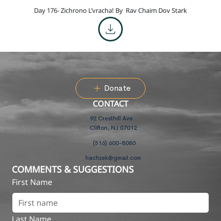
Day 176- Zichrono L’vracha! By
Rav Chaim Dov Stark
Donate
CONTACT
92 Cresthill Ave
Clifton, NJ 07012
(516) 600-8080
hachzek@gmail.com
COMMENTS & SUGGESTIONS
First Name
Last Name