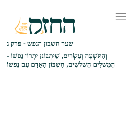
שער חשבון הנפש - פרק ג
וְהַתִּשְׁעָה וְעֶשְׂרִים, שֶׁיִּתְבּוֹנֵן יִתְרוֹן נַפְשׁוֹ -
הַמַּשְׁלִים הַשְּׁלֹשִׁים, חֶשְׁבּוֹן הָאָדָם עִם נַפְשׁוֹ