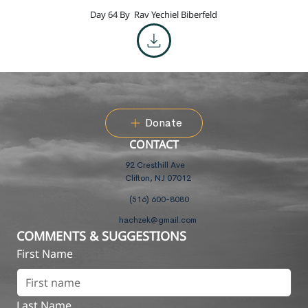
Day 64 By
Rav Yechiel Biberfeld
Donate
CONTACT
92 Cresthill Ave
Clifton, NJ 07012
(516) 600-8080
hachzek@gmail.com
COMMENTS & SUGGESTIONS
First Name
Last Name