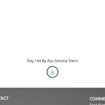
Day 144 By
Rav Simcha Stern
TACT
COMME
First N