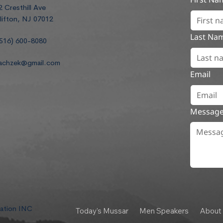
2 Cresthill Ave
lifton, NJ 07012
Last Na
516) 600-8080
achzek@gmail.com
Email
Messag
dation INC
Today's Mussar
Men Speakers
About