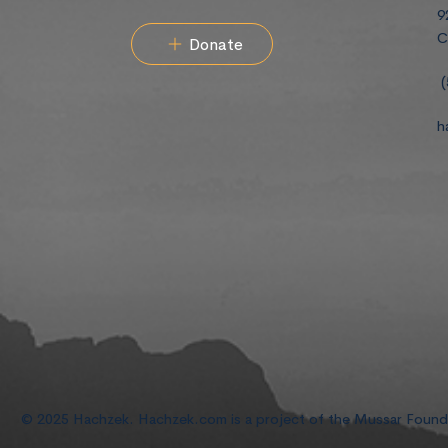
9
C
Donate
(
h
© 2025 Hachzek. Hachzek.com is a project of the Mussar Foun