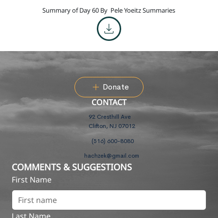
Summary of Day 60 By
Pele Yoeitz Summaries
Donate
CONTACT
92 Cresthill Ave
Clifton, NJ 07012
(516) 600-8080
hachzek@gmail.com
COMMENTS & SUGGESTIONS
First Name
Last Name