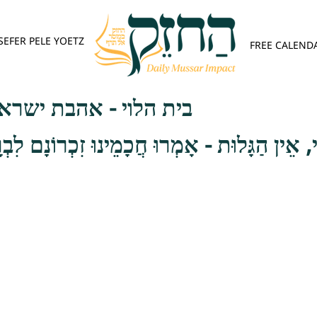
SEFER PELE YOETZ
FREE CALEND
בית הלוי - אהבת ישרא
ִי, אֵין הַגָּלוּת - אָמְרוּ חֲכָמֵינוּ זִכְרוֹנָם