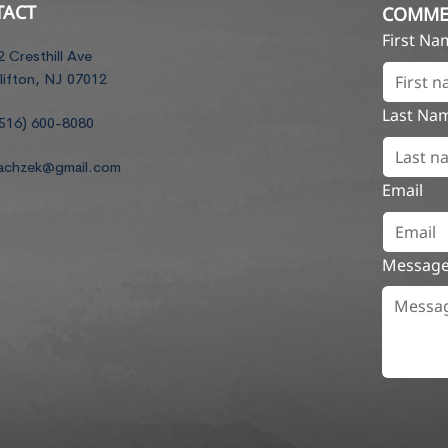
TACT
COMME
First N
2 Cresthill Ave
lifton, NJ 07012
Last Na
516) 600-8080
achzek@gmail.com
Email
Messag