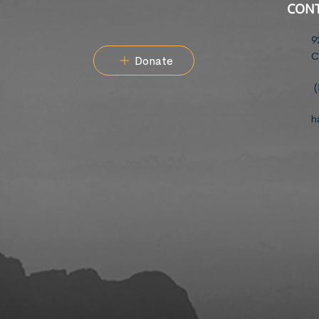
CON
9
C
Donate
(
h