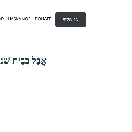
AR
HASKAMOS
DONATE
SIGN IN
אֲבָל בְּבַיִת שֵׁנ