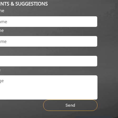
NTS & SUGGESTIONS
ame
me
e
Send