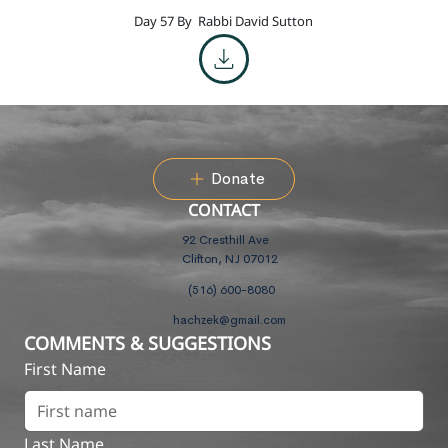
Day 57 By
Rabbi David Sutton
Donate
CONTACT
92 Cresthill Ave
Clifton, NJ 07012
(516) 600-8080
hachzek@gmail.com
COMMENTS & SUGGESTIONS
First Name
Last Name