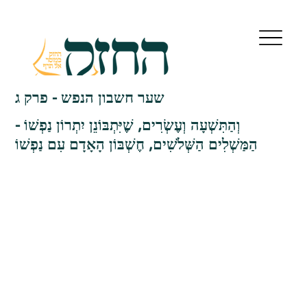
שער חשבון הנפש - פרק ג
וְהַתִּשְׁעָה וְעֶשְׂרִים, שֶׁיִּתְבּוֹנֵן יִתְרוֹן נַפְשׁוֹ -
הַמַּשְׁלִים הַשְּׁלֹשִׁים, חֶשְׁבּוֹן הָאָדָם עִם נַפְשׁוֹ