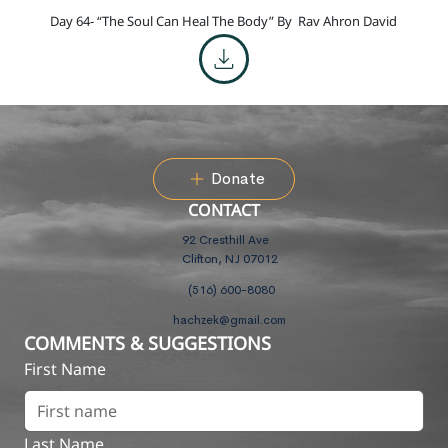
Day 64- “The Soul Can Heal The Body” By
Rav Ahron David
Donate
CONTACT
92 Cresthill Ave
Clifton, NJ 07012
(516) 600-8080
hachzek@gmail.com
COMMENTS & SUGGESTIONS
First Name
Last Name