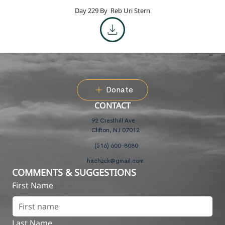
Day 229 By
Reb Uri Stern
Donate
CONTACT
92 Cresthill Ave
Clifton, NJ 07012
(516) 600-8080
hachzek@gmail.com
COMMENTS & SUGGESTIONS
First Name
Last Name