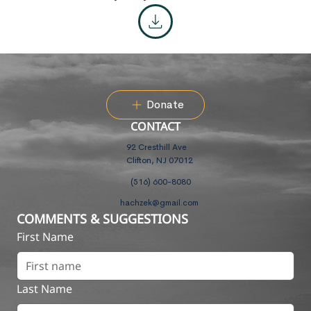
Donate
CONTACT
92 Cresthill Ave
Clifton, NJ 07012
(516) 600-8080
hachzek@gmail.com
COMMENTS & SUGGESTIONS
First Name
Last Name