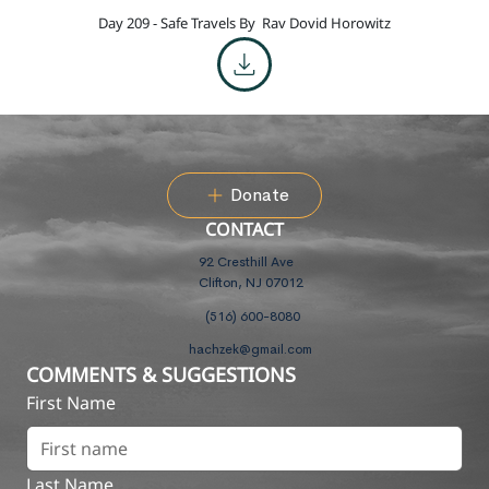
Day 209 - Safe Travels By
Rav Dovid Horowitz
Donate
CONTACT
92 Cresthill Ave
Clifton, NJ 07012
(516) 600-8080
hachzek@gmail.com
COMMENTS & SUGGESTIONS
First Name
Last Name