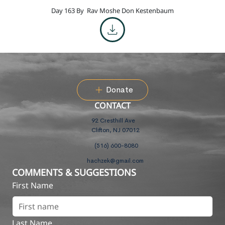
Day 163 By
Rav Moshe Don Kestenbaum
Donate
CONTACT
92 Cresthill Ave
Clifton, NJ 07012
(516) 600-8080
hachzek@gmail.com
COMMENTS & SUGGESTIONS
First Name
Last Name