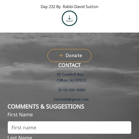
Day 232 By
Rabbi David Sutton
Donate
CONTACT
92 Cresthill Ave
Clifton, NJ 07012
(516) 600-8080
hachzek@gmail.com
COMMENTS & SUGGESTIONS
First Name
Last Name