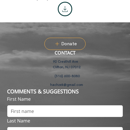
Donate
CONTACT
92 Cresthill Ave
Clifton, NJ 07012
(516) 600-8080
hachzek@gmail.com
COMMENTS & SUGGESTIONS
First Name
Last Name