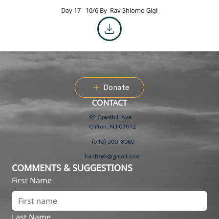
Day 17 - 10/6 By
Rav Shlomo Gigi
Donate
CONTACT
92 Cresthill Ave
Clifton, NJ 07012
(516) 600-8080
hachzek@gmail.com
COMMENTS & SUGGESTIONS
First Name
Last Name