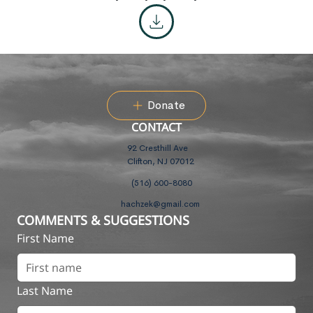
Donate
CONTACT
92 Cresthill Ave
Clifton, NJ 07012
(516) 600-8080
hachzek@gmail.com
COMMENTS & SUGGESTIONS
First Name
Last Name