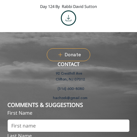
Day 124 By
Rabbi David Sutton
Donate
CONTACT
92 Cresthill Ave
Clifton, NJ 07012
(516) 600-8080
hachzek@gmail.com
COMMENTS & SUGGESTIONS
First Name
Last Name