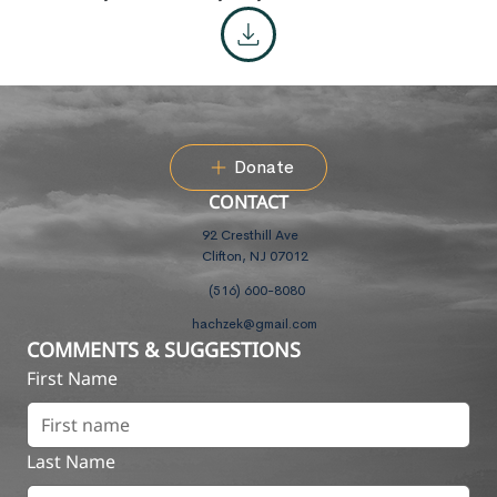
Donate
CONTACT
92 Cresthill Ave
Clifton, NJ 07012
(516) 600-8080
hachzek@gmail.com
COMMENTS & SUGGESTIONS
First Name
Last Name