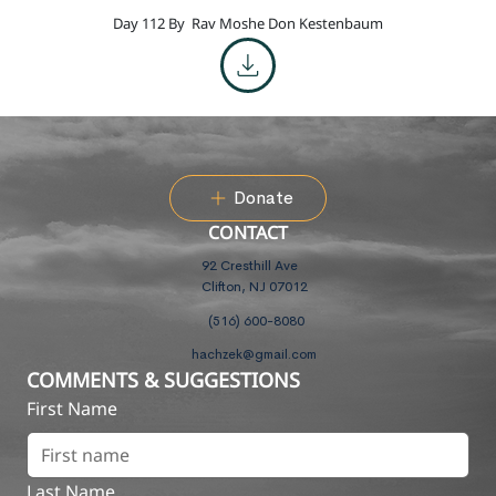
Day 112 By
Rav Moshe Don Kestenbaum
Donate
CONTACT
92 Cresthill Ave
Clifton, NJ 07012
(516) 600-8080
hachzek@gmail.com
COMMENTS & SUGGESTIONS
First Name
Last Name