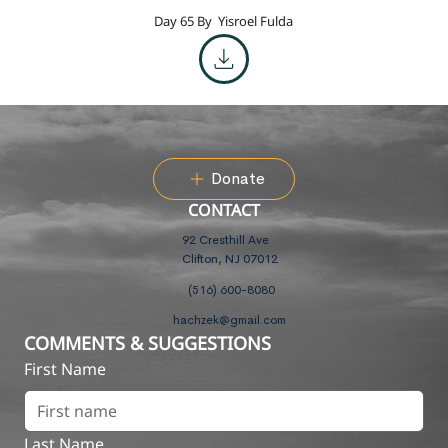
Day 65 By
Yisroel Fulda
Donate
CONTACT
92 Cresthill Ave
Clifton, NJ 07012
(516) 600-8080
hachzek@gmail.com
COMMENTS & SUGGESTIONS
First Name
Last Name