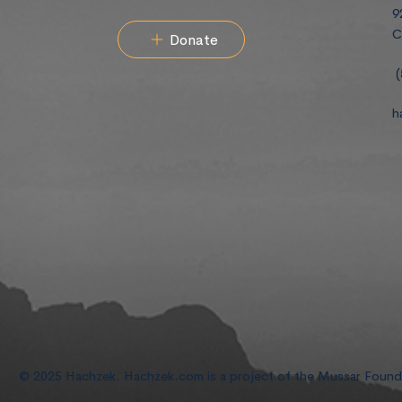
9
C
Donate
(
h
© 2025 Hachzek. Hachzek.com is a project of the Mussar Foun