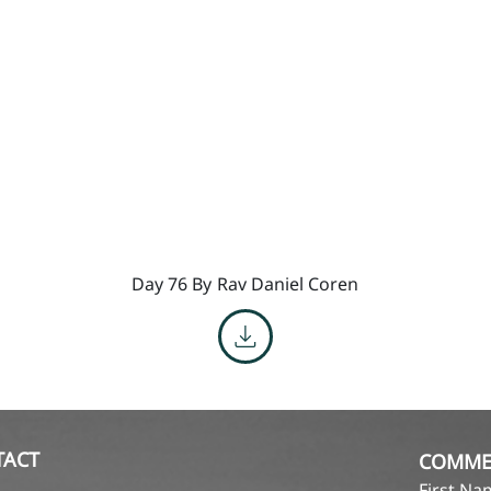
Day 76 By
Rav Daniel Coren
TACT
COMME
First N