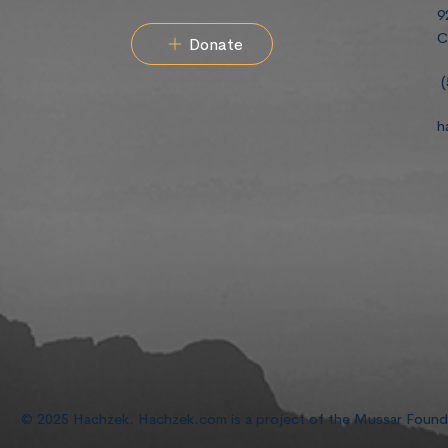
9
C
Donate
(
h
© 2025 Hachzek. Hachzek.com is a project of the Mussar Foun