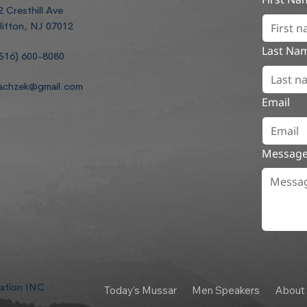
2 Cresthill Ave
lifton, NJ 07012
Last Na
516) 600-8080
achzek@gmail.com
Email
Messag
dation INC
Today's Mussar
Men Speakers
About