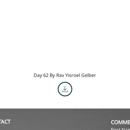
Day 62 By
Rav Yisroel Gelber
TACT
COMME
First N