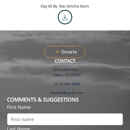
Day 65 By
Rav Simcha Stern
Donate
CONTACT
92 Cresthill Ave
Clifton, NJ 07012
(516) 600-8080
hachzek@gmail.com
COMMENTS & SUGGESTIONS
First Name
Last Name