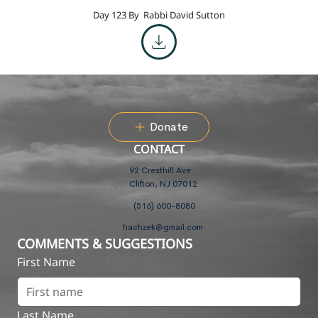
Day 123 By
Rabbi David Sutton
Donate
CONTACT
92 Cresthill Ave
Clifton, NJ 07012
(516) 600-8080
hachzek@gmail.com
COMMENTS & SUGGESTIONS
First Name
Last Name