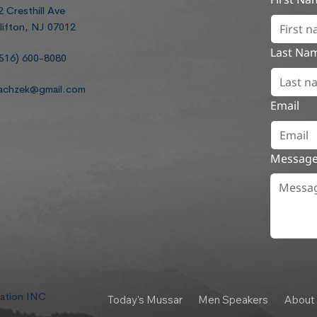
2 Cresthill Ave
lifton, NJ 07012
Last Na
516) 600-8080
achzek@gmail.com
Email
Messag
dation INC
Today's Mussar
Men Speakers
About