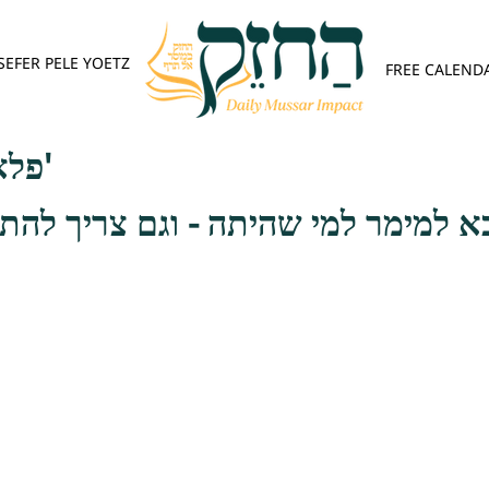
SEFER PELE YOETZ
FREE CALEND
פלא יועץ - אות א'
א למימר למי שהיתה - וגם צריך להת