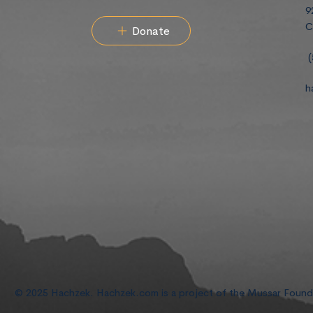
9
C
Donate
(
h
© 2025 Hachzek. Hachzek.com is a project of the Mussar Foun