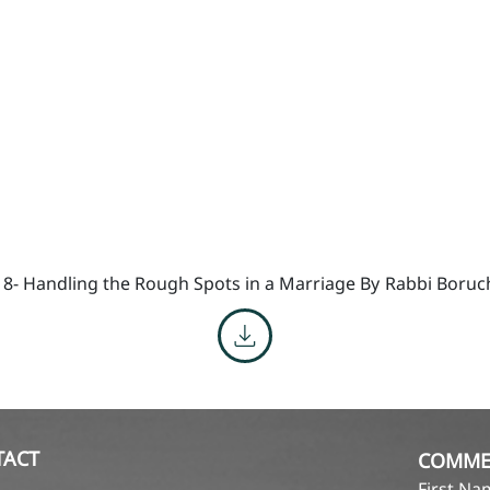
18- Handling the Rough Spots in a Marriage By
Rabbi Boruch
TACT
COMME
First N