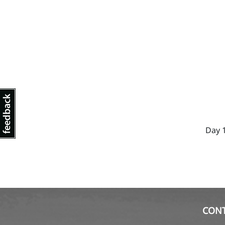
Day 
CON