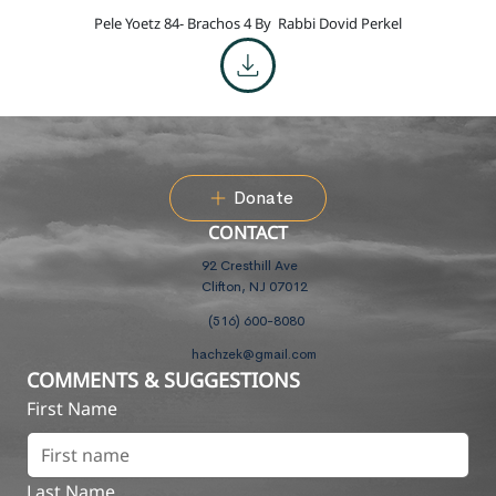
Pele Yoetz 84- Brachos 4 By
Rabbi Dovid Perkel
Donate
CONTACT
92 Cresthill Ave
Clifton, NJ 07012
(516) 600-8080
hachzek@gmail.com
COMMENTS & SUGGESTIONS
First Name
Last Name