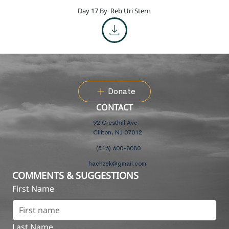
Day 17 By
Reb Uri Stern
Donate
CONTACT
92 Cresthill Ave
Clifton, NJ 07012
(516) 600-8080
hachzek@gmail.com
COMMENTS & SUGGESTIONS
First Name
Last Name