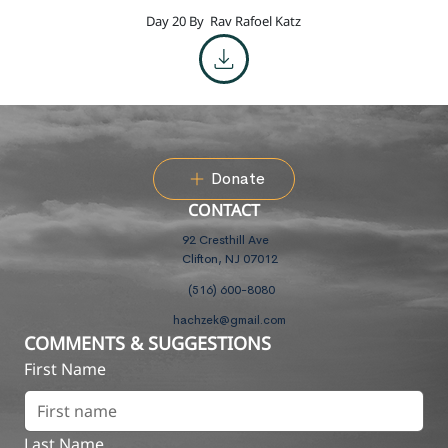
Day 20 By
Rav Rafoel Katz
Donate
CONTACT
92 Cresthill Ave
Clifton, NJ 07012
(516) 600-8080
hachzek@gmail.com
COMMENTS & SUGGESTIONS
First Name
Last Name