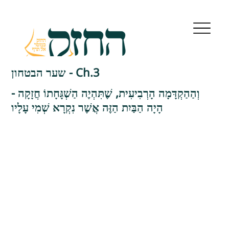
שער הבטחון - Ch.3
וְהַהַקְדָּמָה הָרְבִיעִית, שֶׁתִּהְיֶה הַשְׁגָּחָתוֹ חֲזָקָה -
הָיָה הַבַּיִת הַזֶּה אֲשֶׁר נִקְרָא שְׁמִי עָלָיו