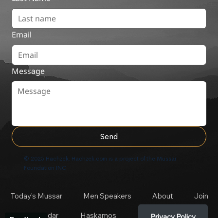
Email
Message
Send
© 2025 Hachzek. Hachzek.com is a project of the Mussar
Foundation INC
Today's Mussar
Men Speakers
About
Join
Free Calendar
Haskamos
Privacy Policy