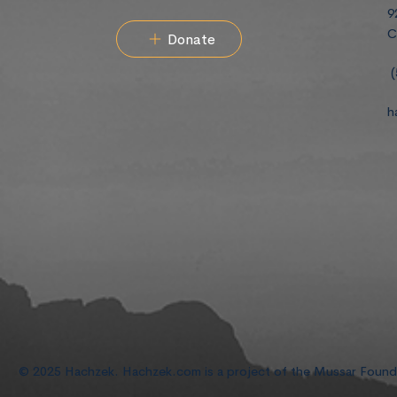
9
C
Donate
(
h
© 2025 Hachzek. Hachzek.com is a project of the Mussar Foun