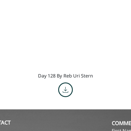
Day 128 By
Reb Uri Stern
TACT
COMME
First N