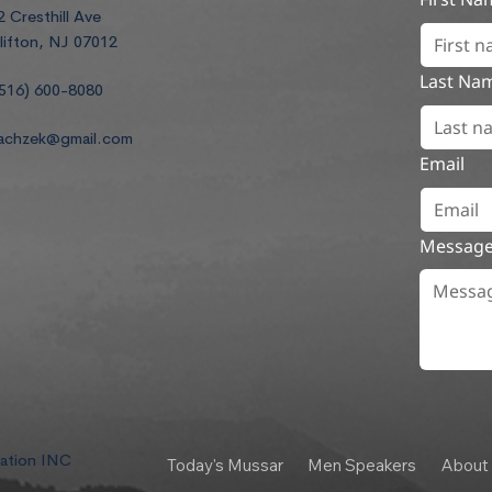
2 Cresthill Ave
lifton, NJ 07012
Last Na
516) 600-8080
achzek@gmail.com
Email
Messag
dation INC
Today's Mussar
Men Speakers
About