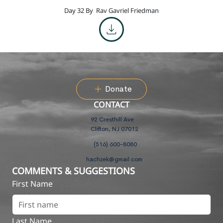
Day 32 By
Rav Gavriel Friedman
Donate
CONTACT
92 Cresthill Ave
Clifton, NJ 07012
(516) 600-8080
hachzek@gmail.com
COMMENTS & SUGGESTIONS
First Name
Last Name