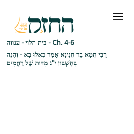
בית הלוי - ענווה - Ch. 4-6
רַבִּי חֲמָא בַּר חֲנִינָא אָמַר כְּאִלּוּ בָּא - וְהִנֵּה
בְּחֶשְׁבּוֹן י"ג מִדּוֹת שֶׁל רַחֲמִים