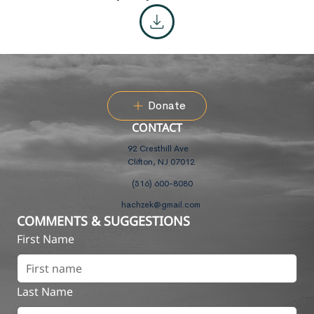
Donate
CONTACT
92 Cresthill Ave
Clifton, NJ 07012
(516) 600-8080
hachzek@gmail.com
COMMENTS & SUGGESTIONS
First Name
Last Name