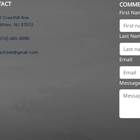
TACT
COMME
First N
2 Cresthill Ave
lifton, NJ 07012
Last Na
516) 600-8080
achzek@gmail.com
Email
Messag