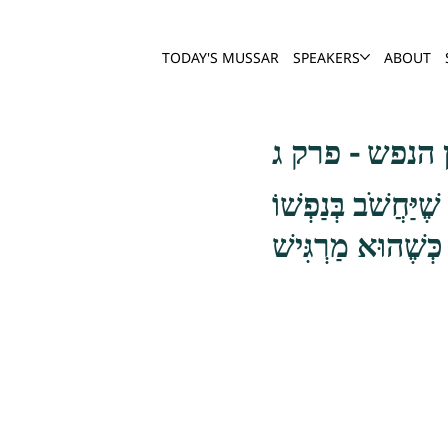
TODAY'S MUSSAR
SPEAKERS
ABOUT
הנפש - פרק ג
ֶׁיַּחֲשֹׁב בְּנַפְשׁוֹ
כְּשֶׁהוּא מַרְגִּישׁ