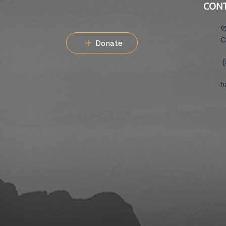
CON
9
C
Donate
(
h