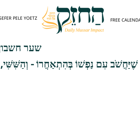
SEFER PELE YOETZ
FREE CALEND
שער חשבון 
שֶׁיַּחֲשֹׁב עִם נַפְשׁוֹ בְּהִתְאַחֲרוֹ - וְהַשִּׁשִּׁי, ש