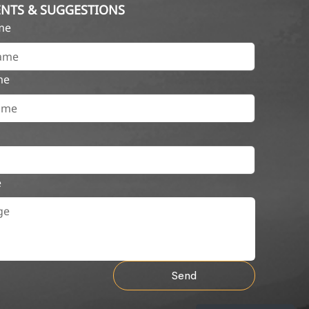
NTS & SUGGESTIONS
ame
me
e
Send